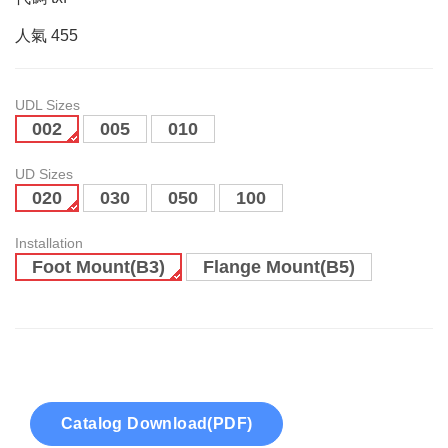
人氣
455
UDL Sizes
002
005
010
UD Sizes
020
030
050
100
Installation
Foot Mount(B3)
Flange Mount(B5)
Catalog Download(PDF)