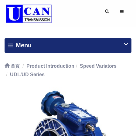
Menu
首頁
Product Introduction
Speed Variators
UDL/UD Series