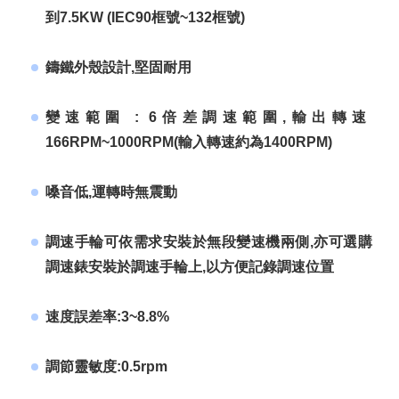
到7.5KW (IEC90框號~132框號)
鑄鐵外殼設計,堅固耐用
變速範圍 : 6倍差調速範圍,輸出轉速
166RPM~1000RPM(輸入轉速約為1400RPM)
嗓音低,運轉時無震動
調速手輪可依需求安裝於無段變速機兩側,亦可選購
調速錶安裝於調速手輪上,以方便記錄調速位置
速度誤差率:3~8.8%
調節靈敏度:0.5rpm